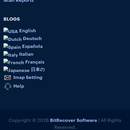
BLOGS
English
Deutsch
Española
Italian
Français
日本の
Imap Setting
Help
BitRecover Software
Copyright © 2026
| All Rights
Reserved.