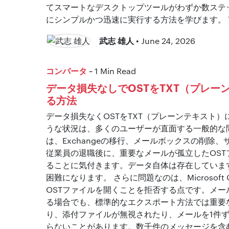
てスマートなデスクトップツールがわずか数ステ
にシンプルかつ迅速に実行する方法を学びます。 Table o
武志 雄人
• June 24, 2026
コンバータ
~ 1 Min Read
データ損失なしでOSTをTXT（プレー
る方法
データ損失なくOSTをTXT（プレーンテキスト
うな状況は、多くのユーザーが直面する一般的な
は、Exchangeの移行、メールボックスの削除
従業員の退職後に、重要なメールが孤立したOST
ることに気付きます。データ自体は存在していま
困難になります。 さらに問題なのは、Microsoft 
OSTファイルを開くことを拒否する点です。メー
る場合でも、標準的なエクスポート方法では重要
り、添付ファイルが無視されたり、メールを1件
らないことがあります。数千件のメッセージを含