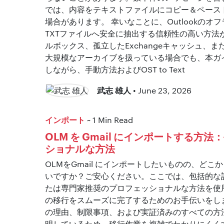
では、内容をテキストファイルにコピー＆ペース
場合があります。 幸いなことに、Outlookの
TXTファイルへ安全に抽出する信頼性の高い方法
ルボックス、孤立したExchangeキャッシュ、
大規模なアーカイブを扱っている場合でも、本ガ
しながら、手動方法およびOST to Text
武志 雄人
• June 23, 2026
インポート
~ 1 Min Read
OLM を Gmail にインポートする方
ショナルな方法
OLMをGmail にインポートしたいものの、ど
いですか？ご安心ください。ここでは、包括的な
たは専門家推奨のプロフェッショナルな方法を使用して
の移行をスムーズに完了するためのお手伝いをし
の理由、制限事項、および実証済みのすべての方
明しているため、移行作業を複雑でわかりにくく