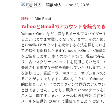
武志 雄人
• June 22, 2026
移行
~ 1 Min Read
YahooとGmailのアカウントを統合で
YahooやGmailなど、異なるメールプロバイダ
ることはますます難しくなっています。そのため、
とGmailのアカウントを統合する方法を探して
ての属性を保持したままYahooからGmailへ簡
をご紹介します。 多くのガイドでは、現在は存
り、古いスクリーンショットを使用していたり、Yah
失敗させる重要な手順を省略していたりします。
を無駄にし、認証エラーやメニューオプションの
ることがよくあります。 幸いなことに、Yahooと
的に統合したり、1つのログインで両方のアカウ
とはできません。しかし、既存のYahooデータをG
ことは可能です。また、メール転送を有効にするこ
メールを自動的にGmailで受信できるようにな