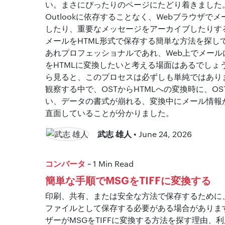
い。まさにぴったりのページにたどり着きました
Outlookに依存することなく、Webブラウザ
したり、重要なメッセージをアーカイブしたりする
メールをHTML形式で保存する簡単な方法を探し
あれプロフェッショナルであれ、Web上でメール
をHTMLに変換したいと考える場面はあるでしょ
ら見ると、このプロセスは必ずしも単純ではあり
観察する中で、OSTからHTMLへの変換時に、O
い、データの書式が崩れる、変換中にメール情報
直面していることが分かりました。
武志 雄人
• June 24, 2026
コンバータ
~ 1 Min Read
簡単な手順でMSGをTIFFに変換する
印刷、共有、または安全な方法で保存するために、MS
ファイルとして保存する必要がある場合がありま
ザーがMSGをTIFFに変換する方法を探す理由、