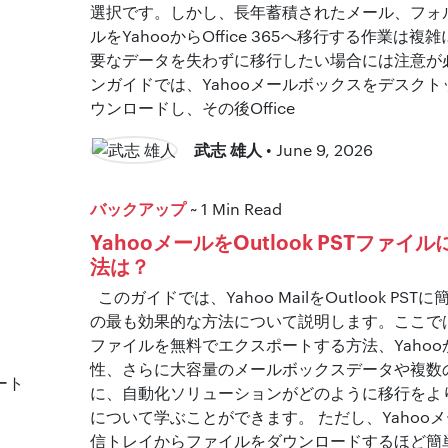
選択です。しかし、長年蓄積されたメール、フォ
ルをYahooからOffice 365へ移行する作業は
要なデータを失わずに移行したい場合には注意が
ンガイドでは、Yahooメールボックスをデスク
ウンロードし、その後Office
武志 雄人
• June 9, 2026
バックアップ
~ 1 Min Read
YahooメールをOutlook PSTファ
法は？
このガイドでは、Yahoo MailをOutlook P
の最も効果的な方法について説明します。ここでは、O
ファイルを無料でエクスポートする方法、Yahooか
性、さらに大容量のメールボックスデータや複数
に、自動化ソリューションがどのように移行をよ
について学ぶことができます。 ただし、Yahoo
信トレイからファイルをダウンロードするほど簡