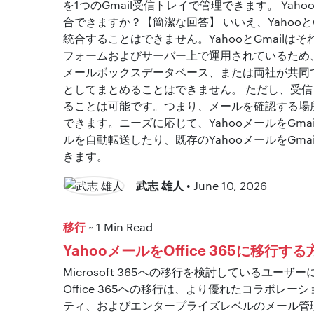
を1つのGmail受信トレイで管理できます。 Yaho
合できますか？【簡潔な回答】 いいえ、Yahooと
統合することはできません。YahooとGmailは
フォームおよびサーバー上で運用されているため、
メールボックスデータベース、または両社が共同
としてまとめることはできません。 ただし、受
ることは可能です。つまり、メールを確認する場
できます。ニーズに応じて、YahooメールをGma
ルを自動転送したり、既存のYahooメールをGma
きます。
武志 雄人
• June 10, 2026
移行
~ 1 Min Read
YahooメールをOffice 365に移行
Microsoft 365への移行を検討しているユーザーに
Office 365への移行は、より優れたコラボレ
ティ、およびエンタープライズレベルのメール管