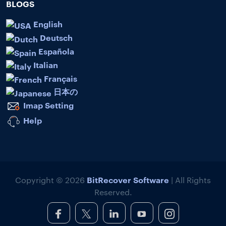
BLOGS
English
Deutsch
Española
Italian
Français
日本の
Imap Setting
Help
BitRecover Software
Copyright © 2026
| All Rights
Reserved.