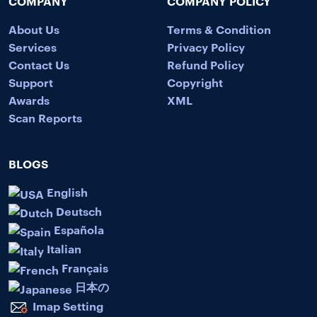
COMPANY
COMPANY POLICY
About Us
Terms & Condition
Services
Privacy Policy
Contact Us
Refund Policy
Support
Copyright
Awards
XML
Scan Reports
BLOGS
English
Deutsch
Española
Italian
Français
日本の
Imap Setting