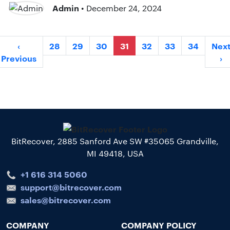
Admin
• December 24, 2024
‹
28
29
30
31
32
33
34
Nex
Previous
›
BitRecover, 2885 Sanford Ave SW #35065 Grandville,
MI 49418, USA
+1 616 314 5060
support@bitrecover.com
sales@bitrecover.com
COMPANY
COMPANY POLICY