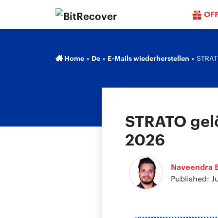
OF
Home
»
De
»
E-Mails wiederherstellen
»
STRATO
STRATO gelö
2026
Naveendra B
Published: J