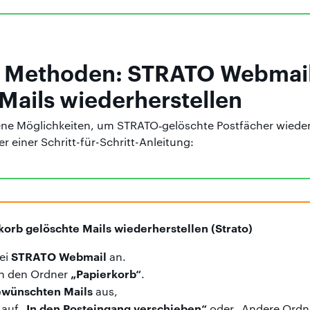
 Methoden: STRATO Webmai
Mails wiederherstellen
ene Möglichkeiten, um STRATO‑gelöschte Postfächer wieder
r einer Schritt-für-Schritt-Anleitung:
korb gelöschte Mails wiederherstellen (Strato)
STRATO Webmail
bei
an.
„Papierkorb“
ch den Ordner
.
wünschten Mails
aus,
In den Posteingang verschieben“
 auf „
oder „Andere Ordn