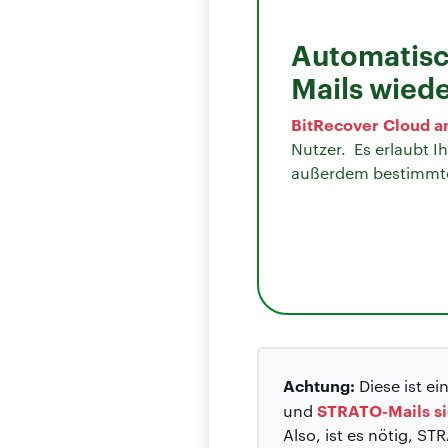
Automatisc
Mails wiede
BitRecover Cloud a
Nutzer. Es erlaubt I
außerdem bestimmte E
Achtung:
Diese ist e
STRATO-Mails s
und
Also, ist es nötig, S