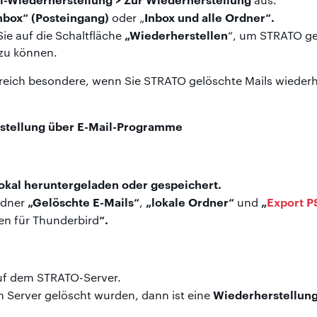
nbox“ (Posteingang)
Inbox und alle Ordner“.
oder „
„Wiederherstellen
ie auf die Schaltfläche
“, um
STRATO ge
zu können.
freich besondere, wenn Sie STRATO gelöschte Mails wiederh
stellung über E-Mail-Programme
 lokal heruntergeladen oder gespeichert.
„Gelöschte E-Mails“
„lokale Ordner“
„
Export 
rdner
,
und
“.
n für Thunderbird
auf dem STRATO-Server.
Wiederherstellun
 Server gelöscht wurden, dann ist eine