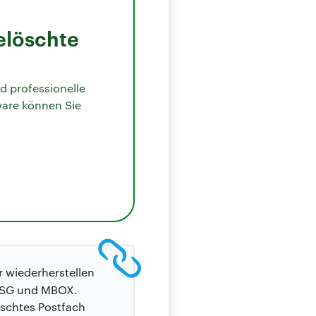
elöschte
nd professionelle
ware können Sie
r wiederherstellen
 MSG und MBOX.
schtes Postfach