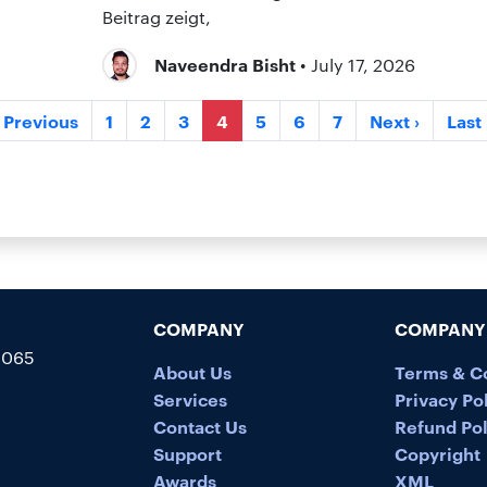
Beitrag zeigt,
Naveendra Bisht
• July 17, 2026
‹ Previous
1
2
3
4
5
6
7
Next ›
Last 
COMPANY
COMPANY 
5065
About Us
Terms & C
Services
Privacy Po
Contact Us
Refund Pol
Support
Copyright
Awards
XML