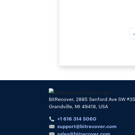
BitRecover, 2885 Sanford Ave SW #3
Grandville, MI 49418, USA
+1 616 314 5060
support@bitrecover.com
sales@bitrecover.com