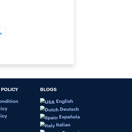
»
POLICY
BLOGS
ondition
English
licy
Deutsch
icy
Española
Italian