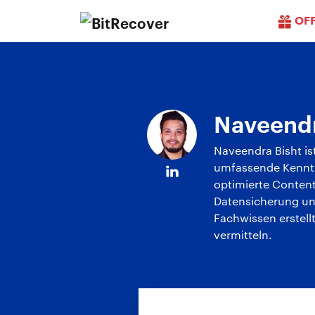
OF
Naveendr
Naveendra Bisht ist
umfassende Kenntn
optimierte Content
Datensicherung und
Fachwissen erstell
vermitteln.