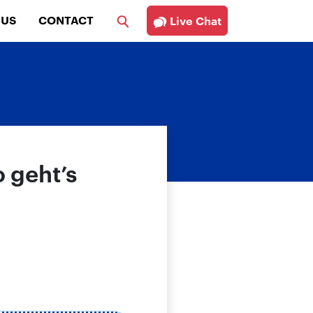
 US
CONTACT
Live Chat
 geht’s