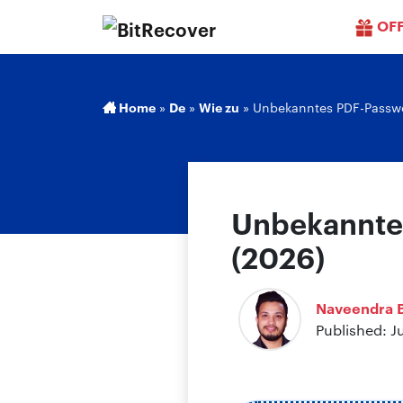
OF
Home
»
De
»
Wie zu
»
Unbekanntes PDF-Passwor
Unbekanntes
(2026)
Naveendra B
Published: J