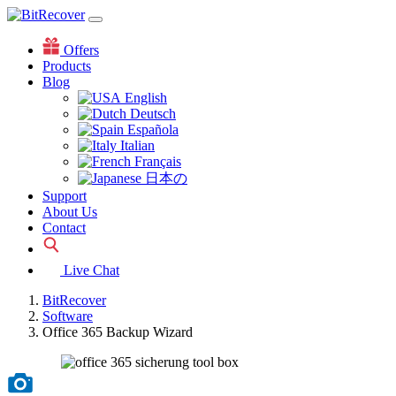
Offers
Products
Blog
English
Deutsch
Española
Italian
Français
日本の
Support
About Us
Contact
Live Chat
BitRecover
Software
Office 365 Backup Wizard