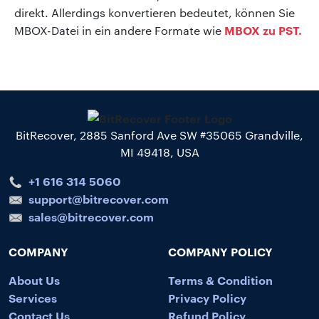
direkt. Allerdings konvertieren bedeutet, können Sie
MBOX zu PST.
MBOX-Datei in ein andere Formate wie
BitRecover, 2885 Sanford Ave SW #35065 Grandville,
MI 49418, USA
+1 616 314 5060
support@bitrecover.com
sales@bitrecover.com
COMPANY
COMPANY POLICY
About Us
Terms & Condition
Services
Privacy Policy
Contact Us
Refund Policy