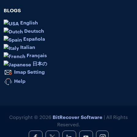
BLOGS
English
Deutsch
Española
Italian
Français
日本の
Imap Setting
Help
BitRecover Software
Copyright © 2026
| All Rights
Reserved.