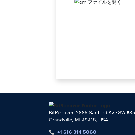
BitRecover, 2885 Sanford Ave SW #3
Grandville, MI 49418, USA
+1 616 314 5060