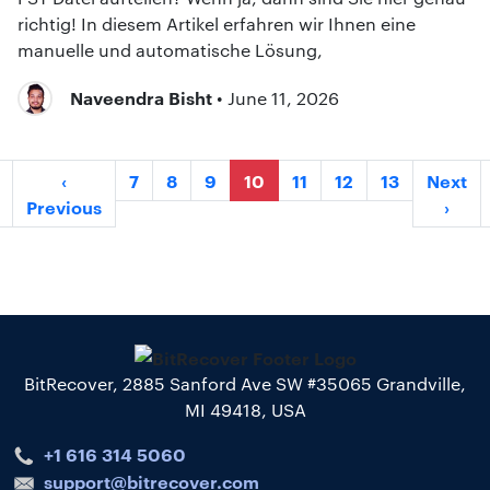
richtig! In diesem Artikel erfahren wir Ihnen eine
manuelle und automatische Lösung,
Naveendra Bisht
• June 11, 2026
‹
7
8
9
10
11
12
13
Next
Previous
›
BitRecover, 2885 Sanford Ave SW #35065 Grandville,
MI 49418, USA
+1 616 314 5060
support@bitrecover.com