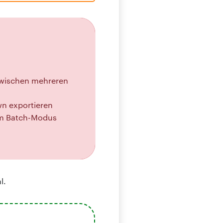
zwischen mehreren
wn exportieren
 im Batch-Modus
l.