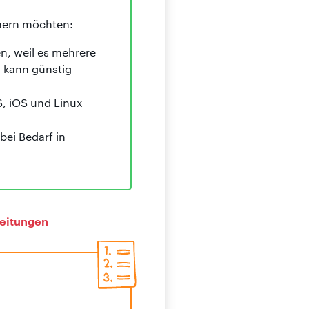
chern möchten:
, weil es mehrere
 kann günstig
 iOS und Linux
ei Bedarf in
leitungen