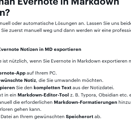
man Evernote in Markdown
en?
nuell oder automatische Lösungen an. Lassen Sie uns bei
 Sie zuerst manuell weg und dann werden wir eine profess
vernote Notizen in MD exportieren
 ist nützlich, wenn Sie Evernote in Markdown exportieren
ernote-App
auf Ihrem PC.
wünschte Notiz
, die Sie umwandeln möchten.
pieren
kompletten Text
Sie den
aus der Notizdatei.
Markdown-Editor-Tool
t in ein
z. B. Typora, Obsidian etc. 
Markdown-Formatierungen
nuell die erforderlichen
hinzu
rloren gehen kann.
Speicherort
e Datei an Ihrem gewünschten
ab.