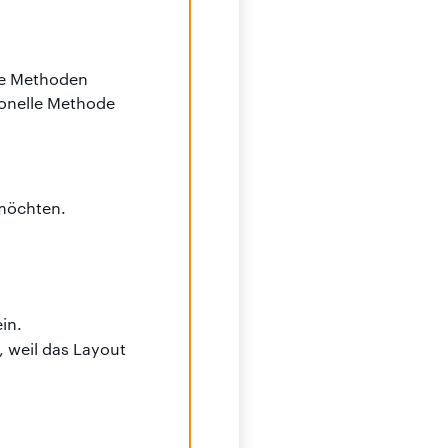
de Methoden
ionelle Methode
 möchten.
ein.
, weil das Layout