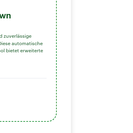
own
nd zuverlässige
Diese automatische
l bietet erweiterte