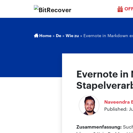
OF
Home
»
De
»
Wie zu
»
Evernote in Markdown ex
Evernote in
Stapelverar
Naveendra B
Published: J
Zusammenfassung:
Such