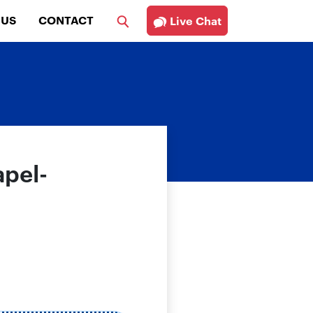
 US
CONTACT
Live Chat
apel-