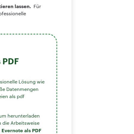
tieren lassen.
Für
ofessionelle
s PDF
sionelle Lösung wie
große Datenmengen
ien als pdf
um herunterladen
m die Arbeitsweise
Evernote als PDF
s