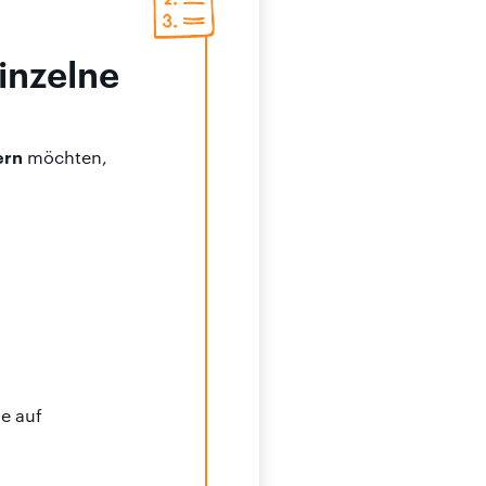
inzelne
ern
möchten,
ie auf