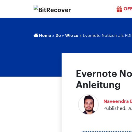
OF
Home
»
De
»
Wie zu
»
Evernote Notizen als PDF
Evernote Not
Anleitung
Naveendra B
Published: J