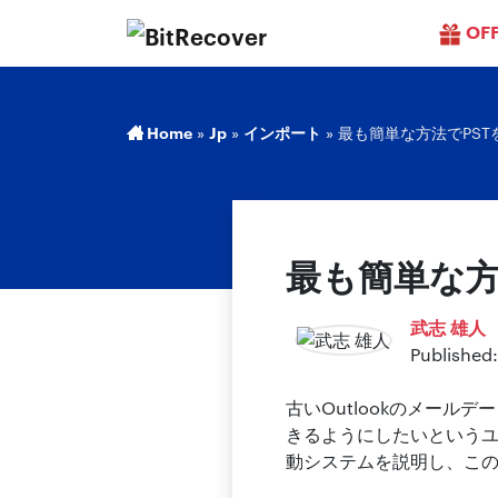
OF
Home
»
Jp
»
インポート
»
最も簡単な方法でPSTを
最も簡単な方法
武志 雄人
Published:
古いOutlookのメール
きるようにしたいというユー
動システムを説明し、こ