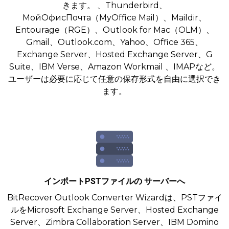
きます。 、Thunderbird、
МойОфисПочта（MyOffice Mail）、Maildir、
Entourage（RGE）、Outlook for Mac（OLM）、
Gmail、Outlook.com、Yahoo、Office 365、
Exchange Server、Hosted Exchange Server、G
Suite、IBM Verse、Amazon Workmail 、IMAPなど。
ユーザーは必要に応じて任意の保存形式を自由に選択でき
ます。
インポートPSTファイルの サーバーへ
BitRecover Outlook Converter Wizardは、PSTファイ
ルをMicrosoft Exchange Server、Hosted Exchange
Server、Zimbra Collaboration Server、IBM Domino