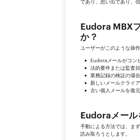
であり、思い出であり、
Eudora 
か？
ユーザーがこのような操
Eudoraメールが
法的要件または監査
業務記録の検証の場
新しいメールクライ
古い個人メールを復
Eudoraメ
手動による方法では、ま
読み取ろうとします。