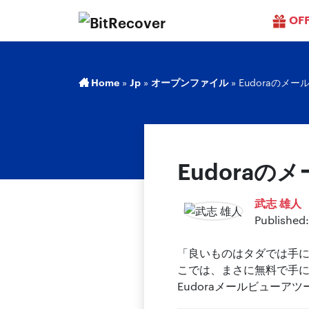
OF
Home
»
Jp
»
オープンファイル
»
Eudoraのメ
Eudora
武志 雄人
Published:
「良いものはタダでは手
こでは、まさに無料で手
Eudoraメールビューア