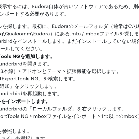
で表示するには、Eudora自体が古いソフトウェアであるため、
）にインポートする必要があります。
ルを探します。最初に、Eudoraのメールフォルダ（通常はC:\Us
ming\Qualcomm\Eudora）にある.mbx/.mboxファイルを探し
hunderbirdをインストールします。まだインストールしていない場合は
トールしてください。
tTools NGを追加します。
hunderbirdを開きます。
3本線）> アドオンとテーマ > 拡張機能を選択します。
ExportTools NG」を検索します。
irdに追加」をクリックします。
Thunderbirdを再起動します。
ルをインポートします。
 Thunderbirdの「ローカルフォルダ」を右クリックします。
xportTools NG > mboxファイルをインポート > 1つ以上の
ダを参照します。
xファイルを選択します。