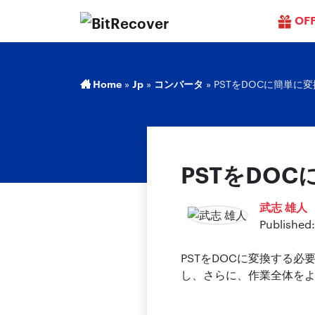
OF
Home
»
Jp
»
コンバータ
»
PSTをDOCに簡単に
PSTをDO
武志 雄人
Published:
PSTをDOCに変換する
し、さらに、作業全体を