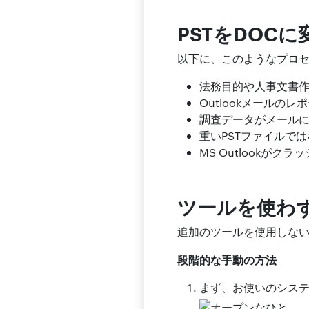
PSTをDOC
以下に、このようなプロ
法務目的や人事文書
Outlookメール
調査データがメール
重いPSTファイルで
MS Outlookがク
ツールを使わず
追加のツールを使用しな
段階的な手動の方法
まず、お使いのシステム