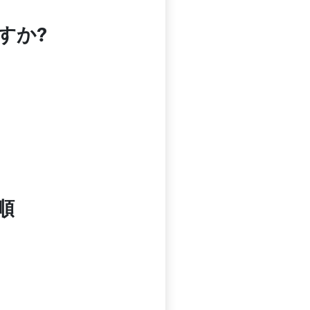
すか?
順