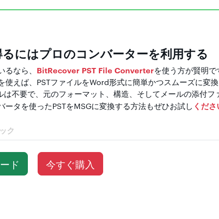
得るにはプロのコンバーターを利用する
BitRecover PST File Converter
いるなら、
を使う方が賢明で
使えば、PSTファイルをWord形式に簡単かつスムーズに変換
トールは不要で、元のフォーマット、構造、そしてメールの添付
くださ
バータを使ったPSTをMSGに変換する方法もぜひお試し
ック
ード
今すぐ購入