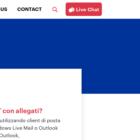
 US
CONTACT
Live Chat
 con allegati?
utilizzando client di posta
dows Live Mail o Outlook
 Outlook,