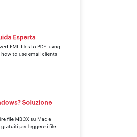
uida Esperta
vert EML files to PDF using
how to use email clients
ndows? Soluzione
ire file MBOX su Mac e
ratuiti per leggere i file