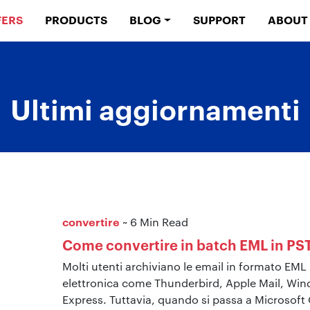
FERS
PRODUCTS
BLOG
SUPPORT
ABOUT
Ultimi aggiornamenti
convertire
~ 6 Min Read
Come convertire in batch EML in PST
Molti utenti archiviano le email in formato EML 
elettronica come Thunderbird, Apple Mail, Win
Express. Tuttavia, quando si passa a Microsoft