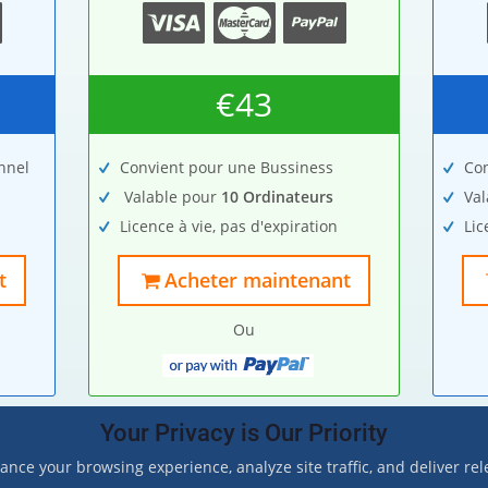
€43
nnel
Convient pour une Bussiness
Con
Valable pour
10 Ordinateurs
Va
Licence à vie, pas d'expiration
Lic
t
Acheter maintenant
Ou
Your Privacy is Our Priority
ance your browsing experience, analyze site traffic, and deliver re