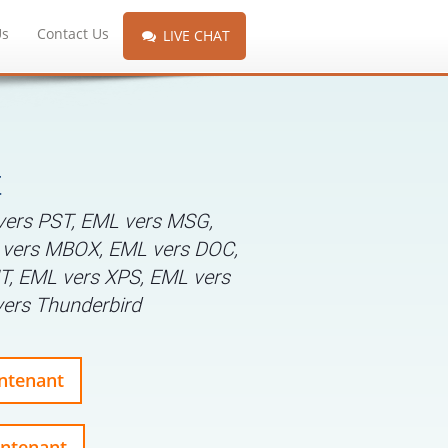
Us
Contact Us
LIVE CHAT
t
vers PST, EML vers MSG,
 vers MBOX, EML vers DOC,
T, EML vers XPS, EML vers
vers Thunderbird
ntenant
intenant