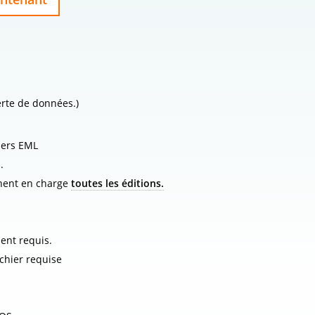
erte de données.)
iers EML
.
nnent en charge
toutes les éditions.
ent requis.
ichier requise