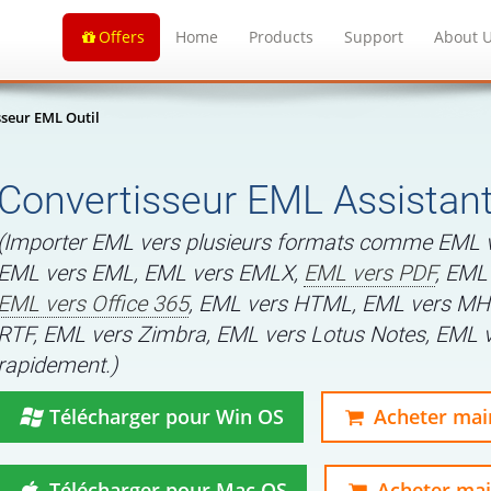
Offers
Home
Products
Support
About 
sseur EML Outil
Convertisseur EML Assistan
(Importer EML vers plusieurs formats comme EML 
EML vers EML, EML vers EMLX,
EML vers PDF
, EML
EML vers Office 365
, EML vers HTML, EML vers MH
RTF, EML vers Zimbra, EML vers Lotus Notes, EML 
rapidement.)
Télécharger pour Win OS
Acheter mai
Télécharger pour Mac OS
Acheter ma