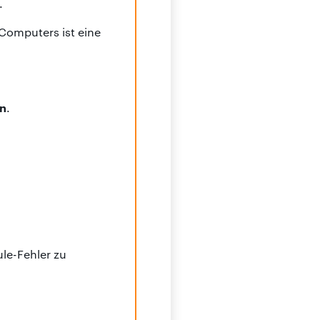
.
 Computers ist eine
en
.
le-Fehler zu