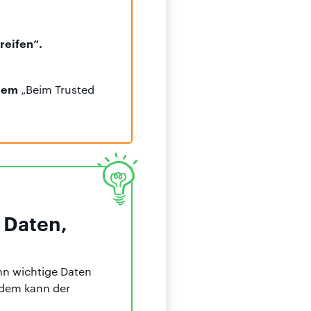
reifen“.
blem
„Beim Trusted
 Daten,
nn wichtige Daten
rdem kann der