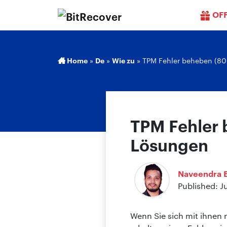
OF
Home
»
De
»
Wie zu
»
TPM Fehler beheben (8
TPM Fehler
Lösungen
Naveendra B
Published: J
Wenn Sie sich mit ihnen 