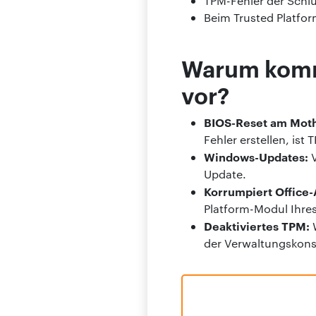
TPM-Fehler der Schlü
Beim Trusted Platfor
Warum komme
vor?
BIOS-Reset am Mot
Fehler erstellen, ist
Windows-Updates:
V
Update.
Korrumpiert Offic
Platform-Modul Ihres
Deaktiviertes TPM:
der Verwaltungskons