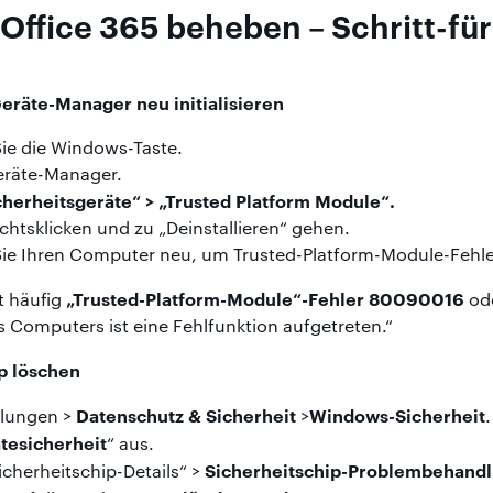
Office 365 beheben – Schritt-für
eräte-Manager neu initialisieren
Sie die Windows-Taste.
eräte-Manager.
cherheitsgeräte“ > „Trusted Platform Module“.
htsklicken und zu „Deinstallieren“ gehen.
 Sie Ihren Computer neu, um Trusted-Platform-Module-Fehl
„Trusted-Platform-Module“-Fehler 80090016
t häufig
ode
 Computers ist eine Fehlfunktion aufgetreten.“
p löschen
Datenschutz & Sicherheit
Windows-Sicherheit
llungen >
>
.
tesicherheit
“ aus.
Sicherheitschip-Problembehand
Sicherheitschip-Details“ >