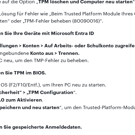
TPM löschen und Computer neu starten
e auf die Option „
“
 Lösung für Fehler wie „Beim Trusted Platform Module Ihres
eten“ oder „TPM-Fehler beheben (80090016)“.
 Sie Ihre Geräte mit Microsoft Entra ID
llungen > Konten > Auf Arbeits- oder Schulkonto zugreif
Konto aus > Trennen.
eingebundene
PC neu, um den TMP-Fehler zu beheben.
en Sie TPM im BIOS.
IOS (F2/F10/Entf.), um Ihren PC neu zu starten.
cherheit“ > „TPM Configuration
“.
.0 zum Aktivieren
.
peichern und neu starten
“, um den Trusted-Platform-Modu
n Sie gespeicherte Anmeldedaten.