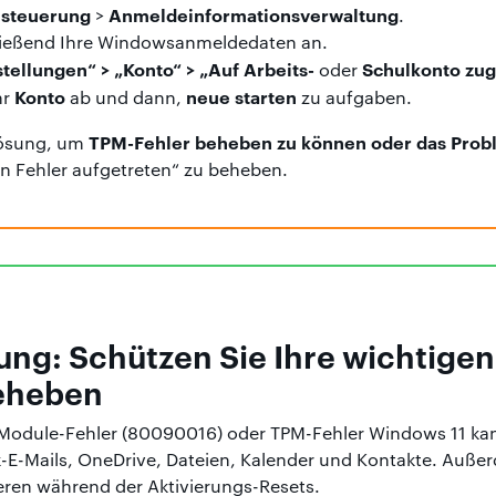
msteuerung
Anmeldeinformationsverwaltung
>
.
ließend Ihre Windowsanmeldedaten an.
stellungen“ > „Konto“ > „Auf Arbeits-
Schulkonto zug
oder
Konto
neue starten
hr
ab und dann,
zu aufgaben.
TPM-Fehler beheben zu können oder das Pro
 Lösung, um
in Fehler aufgetreten“ zu beheben.
tung: Schützen Sie Ihre wichtigen
beheben
-Module-Fehler (80090016) oder TPM-Fehler Windows 11 ka
k-E-Mails, OneDrive, Dateien, Kalender und Kontakte. Auße
ieren während der Aktivierungs-Resets.