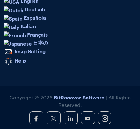
English
Deutsch
Española
Italian
Français
日本の
Imap Setting
Help
BitRecover Software
Copyright © 2026
| All Rights
Reserved.