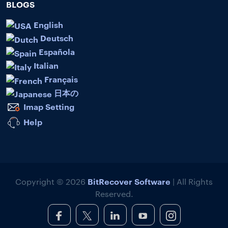
BLOGS
English
Deutsch
Española
Italian
Français
日本の
Imap Setting
Help
BitRecover Software
Copyright © 2026
| All Rights
Reserved.