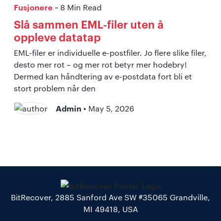
Fusjonere
~ 8 Min Read
Slå sammen EML-filer uten å
oppleve datatap
EML-filer er individuelle e-postfiler. Jo flere slike filer,
desto mer rot – og mer rot betyr mer hodebry!
Dermed kan håndtering av e-postdata fort bli et
stort problem når den
Admin
• May 5, 2026
BitRecover, 2885 Sanford Ave SW #35065 Grandville,
MI 49418, USA