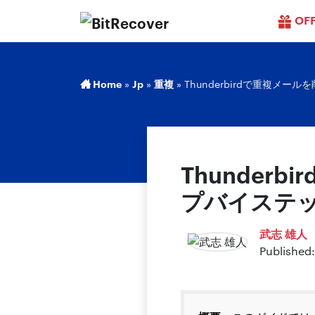
OF
Home
»
Jp
»
重複
»
Thunderbirdで重複メ
Thunder
プバイステ
武志 雄人
Published