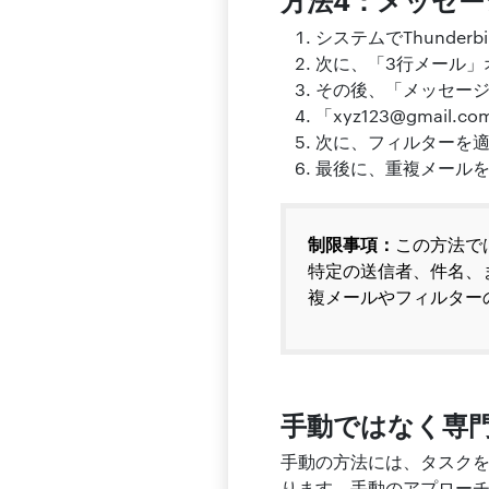
システムでThunder
次に、「3行メール」
その後、「メッセー
「
xyz123@gmail.co
次に、フィルターを
最後に、重複メール
制限事項：
この方法では
特定の送信者、件名、
複メールやフィルター
手動ではなく専
手動の方法には、タスク
ります。手動のアプロー