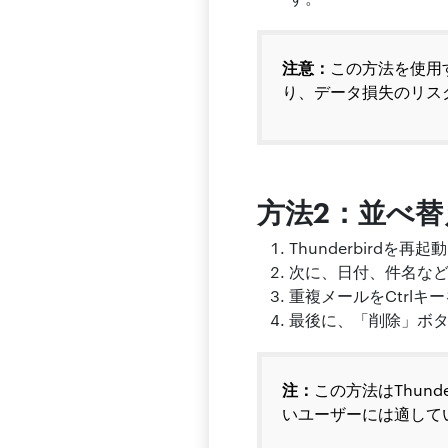
注意：
この方法を使用
り、データ損失のリス
方法2：並べ替
Thunderbirdを再
次に、日付、件名な
重複メールをCtrl
最後に、「削除」ボ
注：
この方法はThun
いユーザーには適して