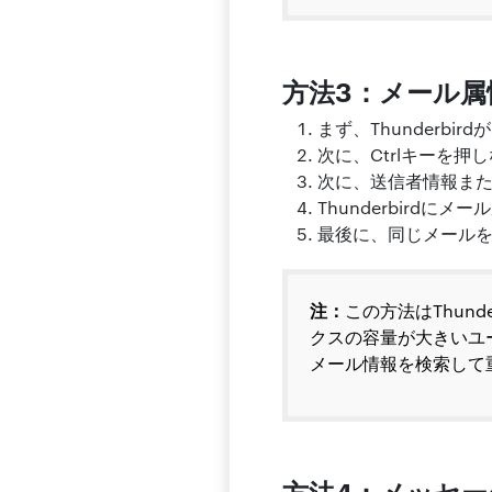
方法3：メール
まず、Thunderbi
次に、Ctrlキーを
次に、送信者情報ま
Thunderbird
最後に、同じメール
注：
この方法はThun
クスの容量が大きいユ
メール情報を検索して
方法4：メッセ