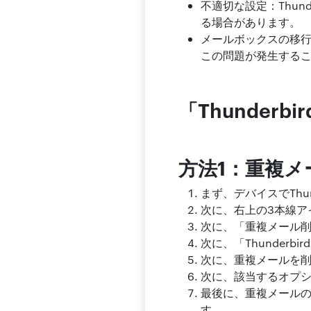
不適切な設定：Thun
る場合があります。
メールボックスの移行：
この問題が発生する
「Thunder
方法1：重複
まず、デバイスでThun
次に、右上の3本線ア
次に、「重複メール
次に、「Thunderb
次に、重複メールを
次に、該当するオプ
最後に、重複メール
す。