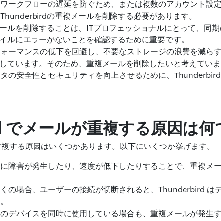
、ワークフローの遅延を防ぐため、または複数のアカウント設
hunderbirdの重複メールを削除する必要があります。
の重複メールを削除することは、ITプロフェッショナルにとって、同
プロファイルにエラーがないことを確認するために重要です。
フォーマンスの低下を回避し、不要なストレージの浪費を減ら
を必要としています。そのため、重複メールを削除したいと考えてい
タの安全性とセキュリティを向上させるために、Thunderbi
bird でメールが重複する原因は
メールが重複する原因はいくつかあります。以下にいくつか挙げます。
ーに障害が発生したり、速度が低下したりすることで、重複メ
の場合、ユーザーの接続が切断されると、Thunderbird 
す。
数のデバイスを同時に使用している場合も、重複メールが発生