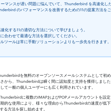
のパフォーマンスが遅い問題に悩んでいて、Thunderbird を高速
nderbird のパフォーマンスを改善するための11の提案方法
rd を高速化する11の適切な方法について学びましょう。
況に合わせて最適な方法を選択してください。
ナルツールは常に手動ソリューションよりも一歩先を行きます
ionは、Thunderbirdを無料のオープンソースメールシステムと
から、Thunderbirdは瞬く間に認知度と支持を獲得しま
そして一般の個人ユーザーにも広く利用されています。
a Thunderbirdに複数のIMAPおよびPOPメールアカウント
的な使用により、様々な理由からThunderbirdの速度が
高速化する方法を探し始めます。