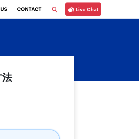
 US
CONTACT
Live Chat
方法