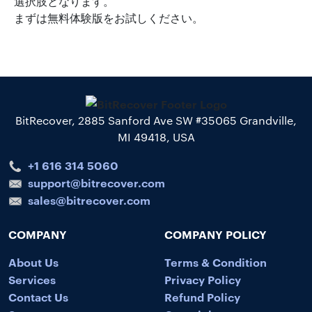
選択肢となります。
まずは無料体験版をお試しください。
BitRecover, 2885 Sanford Ave SW #35065 Grandville,
MI 49418, USA
+1 616 314 5060
support@bitrecover.com
sales@bitrecover.com
COMPANY
COMPANY POLICY
About Us
Terms & Condition
Services
Privacy Policy
Contact Us
Refund Policy