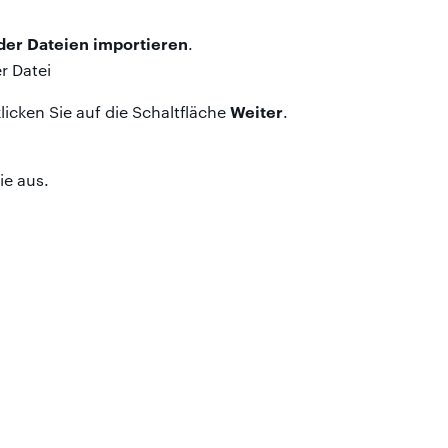
er Dateien importieren
.
Weiter
licken Sie auf die Schaltfläche
.
ie aus.
Fertig
auf
stellen.
ite angezeigt.
-Profil und erstellen Sie einen neuen Ordner.
Drop
in den neuen Ordner.