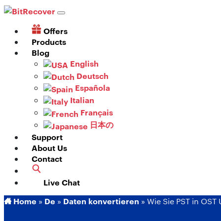
Offers
Products
Blog
English
Deutsch
Española
Italian
Français
日本の
Support
About Us
Contact
Live Chat
Home
De
Daten konvertieren
»
»
»
Wie Sie PST in OST