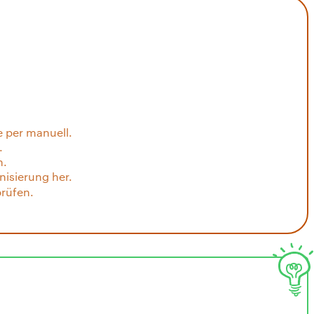
 per manuell.
.
n.
nisierung her.
prüfen.