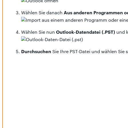
Aus anderen Programmen od
Wählen Sie danach
Outlook-Datendatei (.PST)
Wählen Sie nun
und k
Durchsuchen
Sie Ihre PST-Datei und wählen Sie s
Importordner
Wählen Sie einen
und klicken Sie 
importierte PST-Datei
Ihre
wird auf der linken Se
Klicken Sie mit der rechten Maustaste auf Ihr OST
per Drag & 
Ziehen Sie die importierte PST-Datei