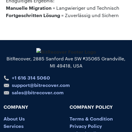
Endgültiges Ergebnis:
Manuelle Migration
= Langwieriger und Technisch
Fortgeschritten Lösung
= Zuverlässig und Sichern
BitRecover, 2885 Sanford Ave SW #35065 Grandville,
MI 49418, USA
+1 616 314 5060
support@bitrecover.com
sales@bitrecover.com
COMPANY
COMPANY POLICY
About Us
Terms & Condition
Services
Privacy Policy