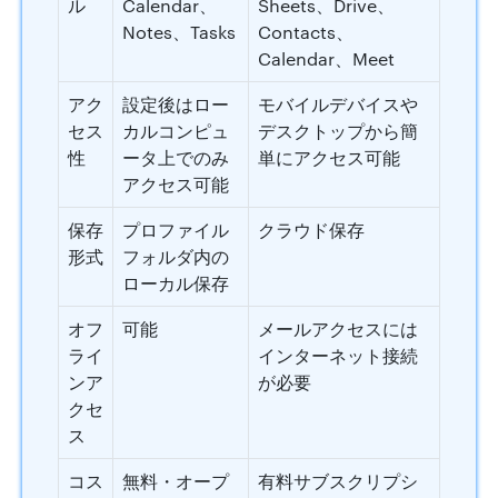
ル
Calendar、
Sheets、Drive、
Notes、Tasks
Contacts、
Calendar、Meet
アク
設定後はロー
モバイルデバイスや
セス
カルコンピュ
デスクトップから簡
性
ータ上でのみ
単にアクセス可能
アクセス可能
保存
プロファイル
クラウド保存
形式
フォルダ内の
ローカル保存
オフ
可能
メールアクセスには
ライ
インターネット接続
ンア
が必要
クセ
ス
コス
無料・オープ
有料サブスクリプシ