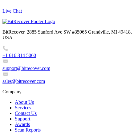
Live Chat
BitRecover, 2885 Sanford Ave SW #35065 Grandville, MI 49418,
USA
+1 616 314 5060
support@bitrecover.com
sales@bitrecover.com
Company
About Us
Services
Contact Us
Support
Awards
Scan Reports