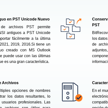
iguo en PST Unicode Nuevo
Conserva
PST
r de archivos PST permite
ANSI antiguos a PST Unicode
BitRecove
ortar fácilmente a la última
los datos
2021, 2019, 2016.Si tiene un
de archi
guo creado con MS Outlook
adjuntos
se puede usar con las últimas
component
ue es una gran característica.
informaci
 Archivos
Caracter
ltiples opciones de nombres
En el mun
rar los datos resultantes, lo
electróni
 usuarios profesionales. Las
compatibl
 archivos son útiles para
opción d