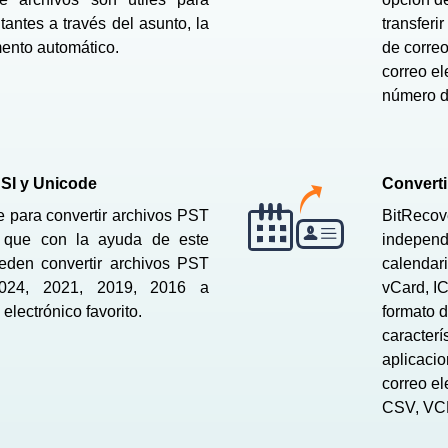
tantes a través del asunto, la
transferi
mento automático.
de correo
correo el
número d
SI y Unicode
Converti
e para convertir archivos PST
BitRecov
 que con la ayuda de este
independi
ueden convertir archivos PST
calendari
2024, 2021, 2019, 2016 a
vCard, IC
 electrónico favorito.
formato d
caracterí
aplicacio
correo el
CSV, VCF