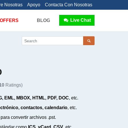
e Nosotras
Apoyo
Contacta Con Nosotras
Live Chat
OFFERS
BLOG
o
10
Ratings)
SG, EML, MBOX, HTML, PDF, DOC
, etc.
ctrónico, contactos, calendario
, etc.
para convertir archivos .pst.
estándar como
ICS, vCard, CSV
, etc.