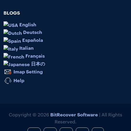
BLOGS
English
Deutsch
Española
Italian
Français
日本の
Imap Setting
Help
BitRecover Software
Copyright © 2026
| All Rights
Reserved.