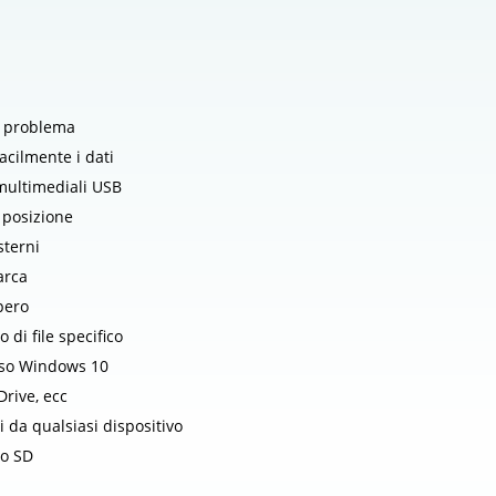
un problema
facilmente i dati
e multimediali USB
 posizione
sterni
arca
pero
 di file specifico
luso Windows 10
Drive, ecc
i da qualsiasi dispositivo
ro SD