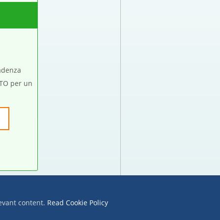
cadenza
TO per un
a
levant content.
Read Cookie Policy
Sitemap:
XML
|
Privacy Policy