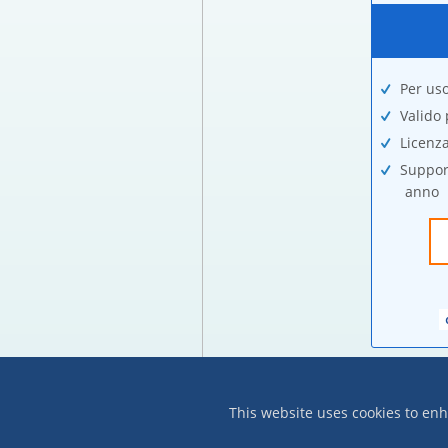
Per us
Valido
Licenz
Suppor
anno
This website uses cookies to enh
Copyright © 2011-2026
BitRecover™