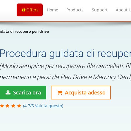
Offers
Home
Products
Support
About 
data di recupero pen drive
Procedura guidata di recupe
(Modo semplice per recuperare file cancellati, file
permanenti e persi da Pen Drive e Memory Card
Scarica ora
Acquista adesso
(4.7/5 Valuta questo)