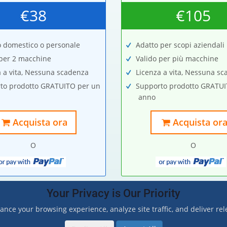
€38
€105
o domestico o personale
Adatto per scopi aziendali
 per 2 macchine
Valido per più macchine
a a vita, Nessuna scadenza
Licenza a vita, Nessuna s
to prodotto GRATUITO per un
Supporto prodotto GRATUI
anno
Acquista ora
Acquista or
O
O
Your Privacy is Our Priority
ance your browsing experience, analyze site traffic, and deliver re
| All Rights Reserved.