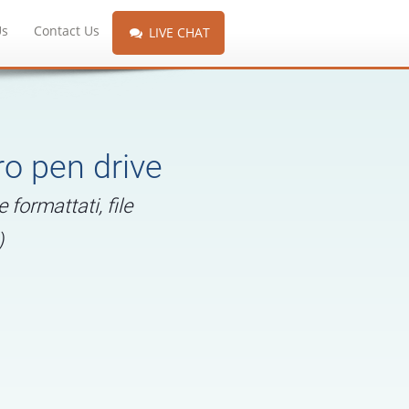
Us
Contact Us
LIVE CHAT
ro pen drive
 formattati, file
)