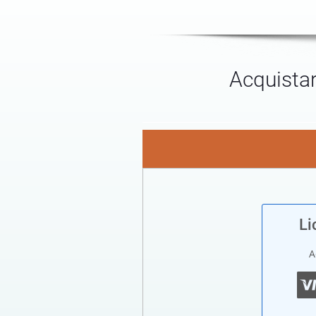
Acquistar
Li
A