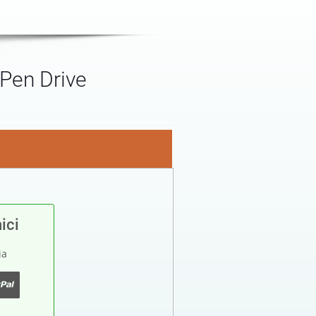
 Pen Drive
ici
ia