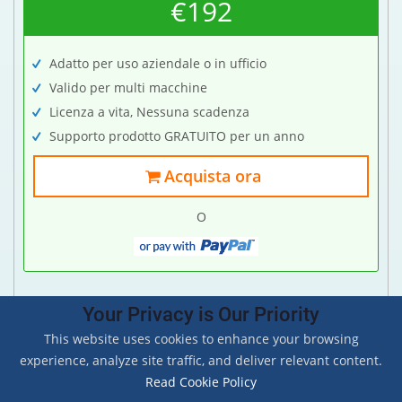
€192
Adatto per uso aziendale o in ufficio
Valido per multi macchine
Licenza a vita, Nessuna scadenza
Supporto prodotto GRATUITO per un anno
Acquista ora
O
Your Privacy is Our Priority
This website uses cookies to enhance your browsing
Copyright © 2011-2026
BitRecover™
| All Rights
experience, analyze site traffic, and deliver relevant content.
Reserved.
Read Cookie Policy