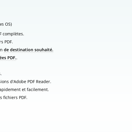
ws OS)
F complètes.
rs PDF.
in
de destination souhaité.
ées PDF.
.
.
sions d'Adobe PDF Reader.
apidement et facilement.
 fichiers PDF.