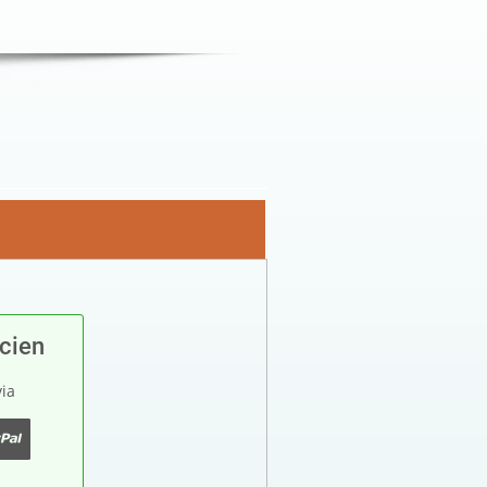
icien
via